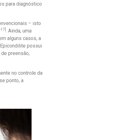
s para diagnóstico
nvencionais – isto
-17]
. Ainda, uma
, em alguns casos, a
 Epicondilite possui
 de preensão,
ente no controle da
se ponto, a