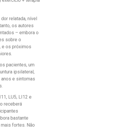
exercício + terapia
dor relatada, nível
tanto, os autores
ontados – embora o
ões sobre o
a, e os próximos
iores.
dos pacientes, um
tura ipsilateral,
5 anos e sintomas
s.
I11, LU5, LI12 e
do receberá
icipantes
mbora bastante
 mais fortes. Não