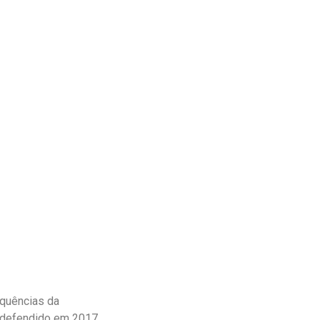
quências da
o defendido em 2017,