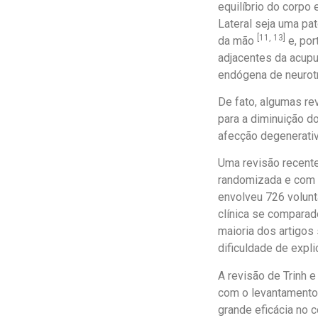
equilíbrio do corpo 
Lateral seja uma pa
[11, 13]
da mão
e, por
adjacentes da acupu
endógena de neurot
De fato, algumas re
para a diminuição 
afecção degenerati
Uma revisão recente
randomizada e com r
envolveu 726 volunt
clínica se comparad
maioria dos artigos
dificuldade de exp
A revisão de Trinh e
com o levantamento
grande eficácia no 