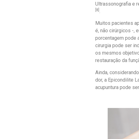
Ultrassonografia e
[8]
.
Muitos pacientes a
é, não cirúrgicos 
porcentagem pode a
cirurgia pode ser i
os mesmos objetivos
restauração da fun
Ainda, considerando
dor, a Epicondilite 
acupuntura pode ser