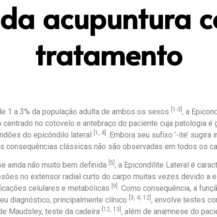
 da acupuntura 
tratamento
[1-3]
e 1 a 3% da população adulta de ambos os sexos
, a Epicon
 centrado no cotovelo e antebraço do paciente cuja patologia é
[1, 4]
ndões do epicôndilo lateral
. Embora seu sufixo ‘-ite’ sugira
uas consequências clássicas não são observadas em todos os c
[5]
 ainda não muito bem definida
, a Epicondilite Lateral é cara
sões no extensor radial curto do carpo muitas vezes devido a e
[9]
ficações celulares e metabólicas
. Como consequência, a fun
[3, 4, 12]
Seu diagnóstico, principalmente clínico
, envolve testes c
[12, 13]
 de Maudsley, teste da cadeira
, além de anamnese do paci