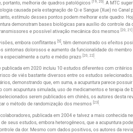
[19, 20]
e, portanto, melhoria de quadros patológicos
. A MTC suger
tologia causada pela estagnação de Qi e Sangue (Xue) no Canal p
tanto, estímulo desses pontos podem melhorar este quadro. H
ntura demonstram bases biológicas para auxílio do controle da 
[20, 21]
ransmissores e possível ativação mecânica dos mesmos
[5]
visões, embora conflitantes
, têm demonstrado os efeitos posi
dos sintomas dolorosos e aumento da funcionalidade do membro
[20, 22]
va especialmente a curto e médio prazo
.
 publicada em 2020 incluiu 10 estudos diferentes com critérios
isco de viés bastante diversos entre os estudos selecionados.
ários, demonstrando que, em suma, a acupuntura parece possuir 
o com acupuntura simulada, uso de medicamentos e terapia de b
 selecionados serem publicados em chinês, os autores desta re
[23]
licar o método de randomização dos mesmos
.
 colaboradores, publicada em 2004 e talvez a mais conhecida nes
 de seus estudos, embora heterogêneos, que a acupuntura pod
controle da dor. Mesmo com dados positivos, os autores da revi