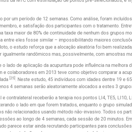
tos da MTC com estimulação de pontos pré-selecionados, e iii) 
to por um período de 12 semanas. Como análise, foram incluídos 
membro, e satisfação dos participantes com o tratamento. Entre
a taxa maior de 80% de continuidade de nenhum dos grupos m
ia entre eles fosse similar – impossibilitando maiores conclus
oto, o estudo reforça que a alocação aleatória foi bem realizad
r igualmente randômicos mas, possivelmente, com amostras ma
e o lado de aplicação da acupuntura pode influência na melhora 
in e colaboradores em 2013 teve como objetivo comparar a acupun
[25]
ulada
. Neste estudo, 45 indivíduos com idades dentre 19 e 6
enos 4 semanas serão aleatoriamente alocados a estes 3 grupo
l e contralateral receberão a terapia nos pontos LI4, TE5, LI10, L
lterando o lado em que forem tratados, enquanto o grupo simula
s não relacionados usando método não-invasivo. Todos os part
 sessões ao longo de 4 semanas, cada sessão de 20 minutos. E
udo parece estar ainda recrutando participantes para conclusões