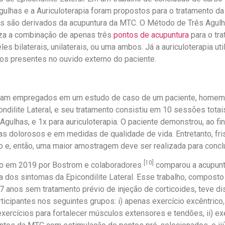
ulhas e a Auriculoterapia foram propostos para o tratamento da
 são derivados da acupuntura da MTC. O Método de Três Agulh
iliza a combinação de apenas três
pontos de acupuntura
para o tra
les bilaterais, unilaterais, ou uma ambos. Já a auriculoterapia ut
os presentes no ouvido externo do paciente.
m empregados em um estudo de caso de um paciente, homem, 
ondilite Lateral, e seu tratamento consistiu em 10 sessões tota
gulhas, e 1x para auriculoterapia. O paciente demonstrou, ao fi
s dolorosos e em medidas de qualidade de vida. Entretanto, fr
 e, então, uma maior amostragem deve ser realizada para concl
[10]
o em 2019 por Bostrom e colaboradores
comparou a acupunt
a dos sintomas da Epicondilite Lateral. Esse trabalho, composto
7 anos sem tratamento prévio de injeção de corticoides, teve di
rticipantes nos seguintes grupos: i) apenas exercício excêntric
xercícios para fortalecer músculos extensores e tendões, ii) exe