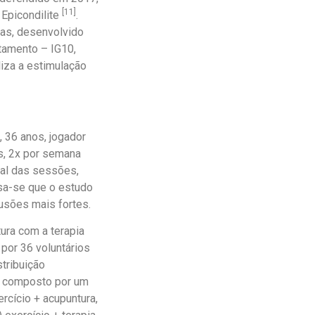
[11]
 Epicondilite
.
as, desenvolvido
tamento – IG10,
iliza a estimulação
36 anos, jogador
is, 2x por semana
nal das sessões,
isa-se que o estudo
usões mais fortes.
ura com a terapia
 por 36 voluntários
stribuição
o, composto por um
rcício + acupuntura,