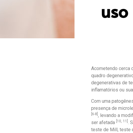
uso
Acometendo cerca d
quadro degenerativo
degenerativas de te
inflamatórios ou s
Com uma patogênese
presença de microle
[6-8]
, levando a modi
[10, 11]
ser afetada
. 
teste de Mill, teste