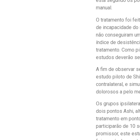
esta segundo os pon
manual.
O tratamento foi fei
de incapacidade do 
não conseguiram um
índice de desistênc
tratamento. Como pil
estudos deverão se
A fim de observar s
estudo piloto de Sh
contralateral, e sim
dolorosos a pelo m
Os grupos ipsilatera
dois pontos Ashi, a
tratamento em ponto
participarão de 10
promissor, este est