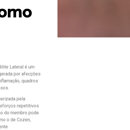
como
dilite Lateral é um
 gerada por afecções
 inflamação, quadros
asos.
cterizada pela
sforços repetitivos
ção do membro pode
omo o de Cozen,
ente.