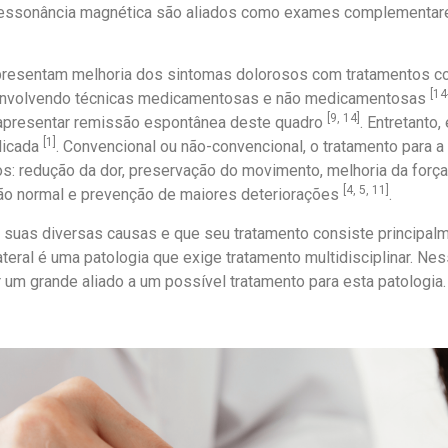
 ressonância magnética são aliados como exames complementare
presentam melhoria dos sintomas dolorosos com tratamentos co
[14
-, envolvendo técnicas medicamentosas e não medicamentosas
[9, 14]
presentar remissão espontânea deste quadro
. Entretanto
[1]
ndicada
. Convencional ou não-convencional, o tratamento para a
: redução da dor, preservação do movimento, melhoria da força
[4, 5, 11]
ção normal e prevenção de maiores deteriorações
.
 suas diversas causas e que seu tratamento consiste principalm
Lateral é uma patologia que exige tratamento multidisciplinar. Nes
 um grande aliado a um possível tratamento para esta patologia.