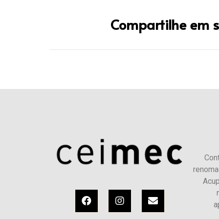
Compartilhe em s
Con
renoma
Acup
a