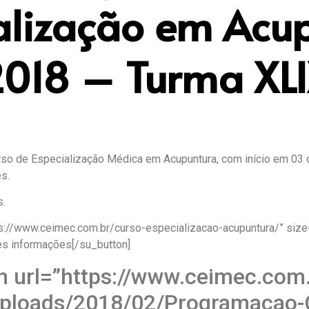
alização em Acu
018 – Turma XL
so de Especialização Médica em Acupuntura, com início em 03 
s.
s.
ps://www.ceimec.com.br/curso-especializacao-acupuntura/” size
es informações[/su_button]
n url=”https://www.ceimec.com
uploads/2018/02/Programacao