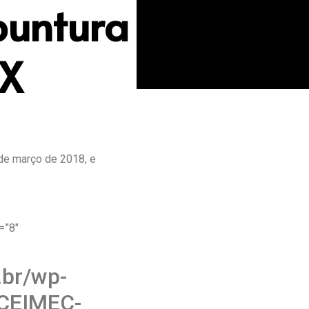
puntura
IX
de março de 2018, e
=”8″
.br/wp-
-CEIMEC-