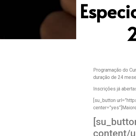
Especi
2
Programação do Cur
duração de 24 mese
Inscrições já aberta
[su_button url=”htt
center=”yes”]Maior
[su_butto
content/