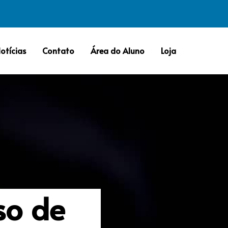
otícias
Contato
Área do Aluno
Loja
so de