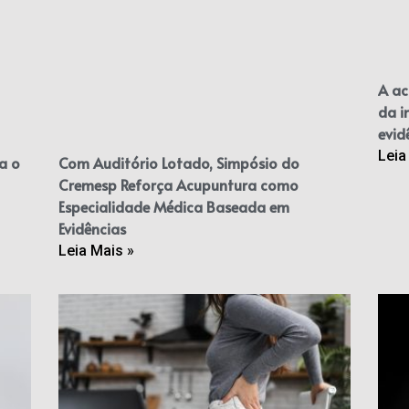
A ac
da i
evid
Leia
a o
Com Auditório Lotado, Simpósio do
Cremesp Reforça Acupuntura como
Especialidade Médica Baseada em
Evidências
Leia Mais »