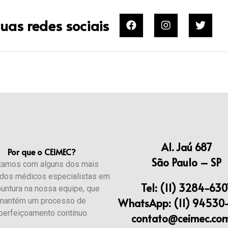
uas redes sociais
Al. Jaú 687
Por que o CEIMEC?
São Paulo – SP
tamos com alguns dos mais
dos médicos especialistas em
Tel: (11) 3284-630
untura na nossa equipe, que
WhatsApp: (11) 94530
mantém um processo de
perfeiçoamento contínuo.​
contato@ceimec.com