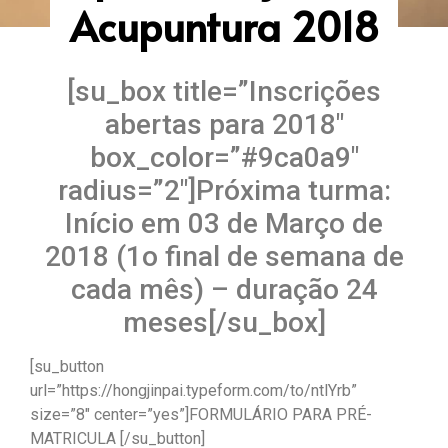
Acupuntura 2018
[su_box title=”Inscrições
abertas para 2018″
box_color=”#9ca0a9″
radius=”2″]Próxima turma:
Início em 03 de Março de
2018 (1o final de semana de
cada mês) – duração 24
meses[/su_box]
[su_button
url=”https://hongjinpai.typeform.com/to/ntlYrb”
size=”8″ center=”yes”]FORMULÁRIO PARA PRÉ-
MATRICULA [/su_button]