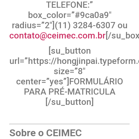
TELEFONE:”
box_color=”#9ca0a9″
radius=”2″](11) 3284-6307 ou
contato@ceimec.com.br
[/su_box
[su_button
url=”https://hongjinpai.typeform
size=”8″
center=”yes”]FORMULÁRIO
PARA PRÉ-MATRICULA
[/su_button]
Sobre o CEIMEC