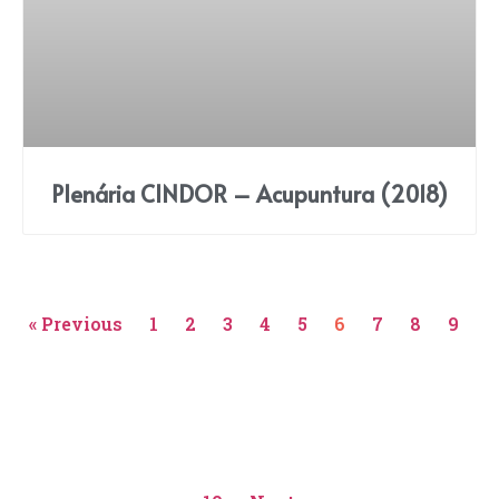
Plenária CINDOR – Acupuntura (2018)
« Previous
1
2
3
4
5
6
7
8
9